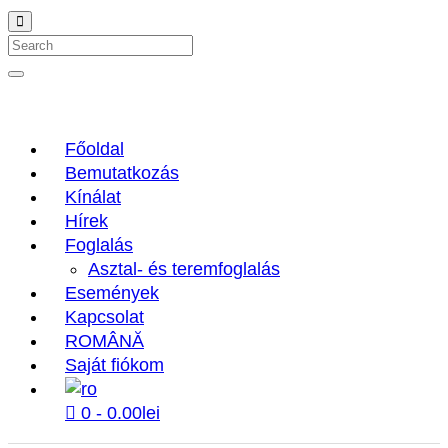
Search
Főoldal
Bemutatkozás
Kínálat
Hírek
Foglalás
Asztal- és teremfoglalás
Események
Kapcsolat
ROMÂNĂ
Saját fiókom
0 -
0.00
lei