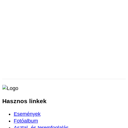
Hasznos
linkek
Események
Fotóalbum
Asztal- és teremfoglalás