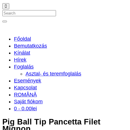
Search
Főoldal
Bemutatkozás
Kínálat
Hírek
Foglalás
Asztal- és teremfoglalás
Események
Kapcsolat
ROMÂNĂ
Saját fiókom
0 -
0.00
lei
Pig Ball Tip Pancetta Filet
Mignon