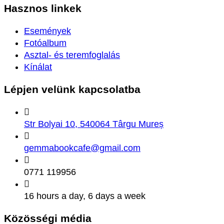
Hasznos
linkek
Események
Fotóalbum
Asztal- és teremfoglalás
Kínálat
Lépjen velünk
kapcsolatba
Str Bolyai 10, 540064 Târgu Mureș
gemmabookcafe@gmail.com
0771 119956
16 hours a day, 6 days a week
Közösségi
média