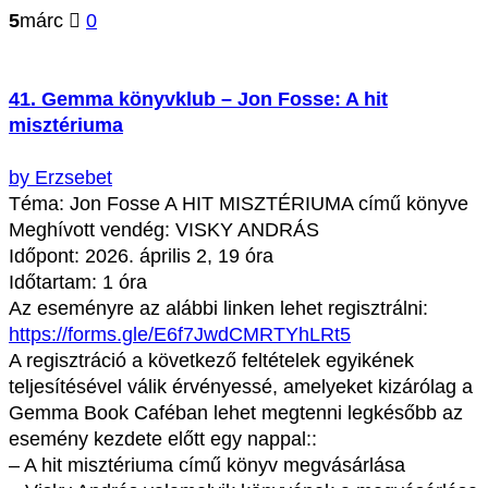
5
márc
0
41. Gemma könyvklub – Jon Fosse: A hit
misztériuma
by Erzsebet
Téma: Jon Fosse A HIT MISZTÉRIUMA című könyve
Meghívott vendég: VISKY ANDRÁS
Időpont: 2026. április 2, 19 óra
Időtartam: 1 óra
Az eseményre az alábbi linken lehet regisztrálni:
https://forms.gle/E6f7JwdCMRTYhLRt5
A regisztráció a következő feltételek egyikének
teljesítésével válik érvényessé, amelyeket kizárólag a
Gemma Book Caféban lehet megtenni legkésőbb az
esemény kezdete előtt egy nappal::
– A hit misztériuma című könyv megvásárlása