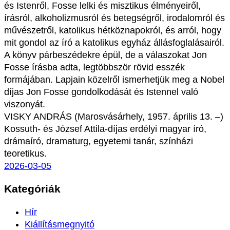
és Istenről, Fosse lelki és misztikus élményeiről,
írásról, alkoholizmusról és betegségről, irodalomról és
művészetről, katolikus hétköznapokról, és arról, hogy
mit gondol az író a katolikus egyház állásfoglalásairól.
A könyv párbeszédekre épül, de a válaszokat Jon
Fosse írásba adta, legtöbbször rövid esszék
formájában. Lapjain közelről ismerhetjük meg a Nobel
díjas Jon Fosse gondolkodását és Istennel való
viszonyát.
VISKY ANDRÁS (Marosvásárhely, 1957. április 13. –)
Kossuth- és József Attila-díjas erdélyi magyar író,
drámaíró, dramaturg, egyetemi tanár, színházi
teoretikus.
2026-03-05
Kategóriák
Hír
Kiállításmegnyitó