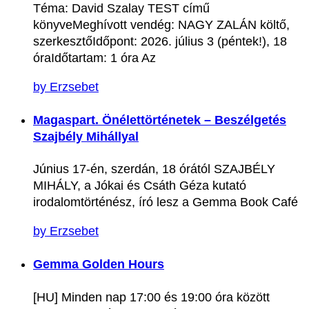
Téma: David Szalay TEST című
könyveMeghívott vendég: NAGY ZALÁN költő,
szerkesztőIdőpont: 2026. július 3 (péntek!), 18
óraIdőtartam: 1 óra Az
by Erzsebet
Magaspart. Önélettörténetek – Beszélgetés
Szajbély Mihállyal
Június 17-én, szerdán, 18 órától SZAJBÉLY
MIHÁLY, a Jókai és Csáth Géza kutató
irodalomtörténész, író lesz a Gemma Book Café
by Erzsebet
Gemma Golden Hours
[HU] Minden nap 17:00 és 19:00 óra között