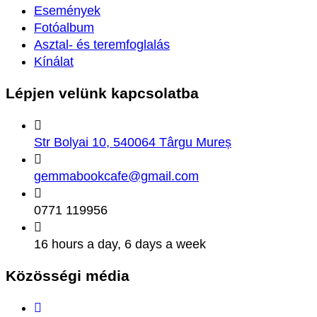
Események
Fotóalbum
Asztal- és teremfoglalás
Kínálat
Lépjen velünk
kapcsolatba
Str Bolyai 10, 540064 Târgu Mureș
gemmabookcafe@gmail.com
0771 119956
16 hours a day, 6 days a week
Közösségi
média