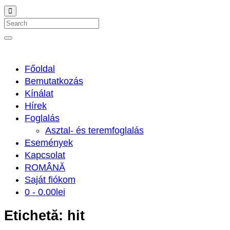
Search
Főoldal
Bemutatkozás
Kínálat
Hírek
Foglalás
Asztal- és teremfoglalás
Események
Kapcsolat
ROMÂNĂ
Saját fiókom
0 -
0.00
lei
Etichetă:
hit