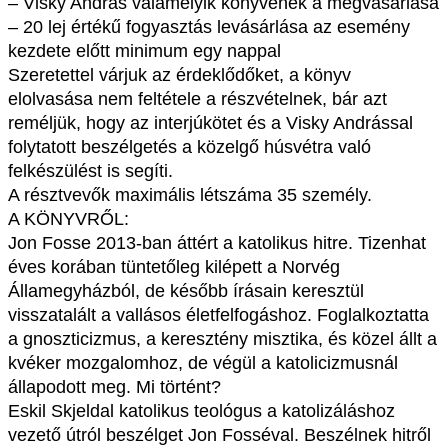
– Visky András valamelyik könyvének a megvásárlása
– 20 lej értékű fogyasztás levásárlása az esemény
kezdete előtt minimum egy nappal
Szeretettel várjuk az érdeklődőket, a könyv
elolvasása nem feltétele a részvételnek, bár azt
reméljük, hogy az interjúkötet és a Visky Andrással
folytatott beszélgetés a közelgő húsvétra való
felkészülést is segíti.
A résztvevők maximális létszáma 35 személy.
A KÖNYVRŐL:
Jon Fosse 2013-ban áttért a katolikus hitre. Tizenhat
éves korában tüntetőleg kilépett a Norvég
Államegyházból, de később írásain keresztül
visszatalált a vallásos életfelfogáshoz. Foglalkoztatta
a gnoszticizmus, a keresztény misztika, és közel állt a
kvéker mozgalomhoz, de végül a katolicizmusnál
állapodott meg. Mi történt?
Eskil Skjeldal katolikus teológus a katolizáláshoz
vezető útról beszélget Jon Fosséval. Beszélnek hitről