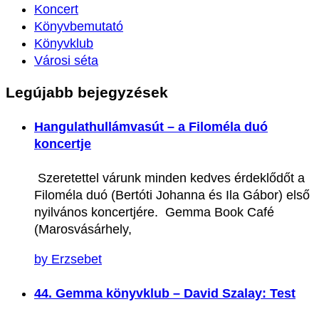
Koncert
Könyvbemutató
Könyvklub
Városi séta
Legújabb
bejegyzések
Hangulathullámvasút – a Filoméla duó
koncertje
Szeretettel várunk minden kedves érdeklődőt a
Filoméla duó (Bertóti Johanna és Ila Gábor) első
nyilvános koncertjére. Gemma Book Café
(Marosvásárhely,
by Erzsebet
44. Gemma könyvklub – David Szalay: Test