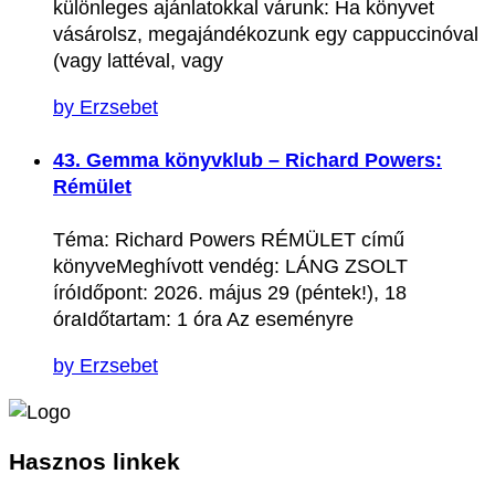
különleges ajánlatokkal várunk: Ha könyvet
vásárolsz, megajándékozunk egy cappuccinóval
(vagy lattéval, vagy
by Erzsebet
43. Gemma könyvklub – Richard Powers:
Rémület
Téma: Richard Powers RÉMÜLET című
könyveMeghívott vendég: LÁNG ZSOLT
íróIdőpont: 2026. május 29 (péntek!), 18
óraIdőtartam: 1 óra Az eseményre
by Erzsebet
Hasznos
linkek