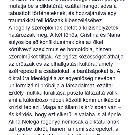
mutatja be a diktatúrát, ezáltal hangot adva a
tabusított történeteknek, és hozzájárulva egy
traumákkal teli időszak kibeszéléséhez.
A regény szereplőinek életét a krízishelyzetek
határozzák meg. A két főhős, Cristina és Nana
súlyos belső konfliktusának oka az őket
körülvevő szexizmus és homofóbia, hiszen
szerelmüket tiltják. Az egész közösséget áthatja
az erőszak és az elhallgatási kultúra, amely
szétrepeszti a családokat, a barátságokat is. A
diktatúra ideológiája az egyenlőség nevében
uniformizálni próbálja a társadalmat, ezáltal
Erdély multikulturalitása puszta látszattá válik,
ami a különböző népek közötti kommunikációs
krízist leplezi. Maga az állam is krízisben van –
és kérdés, hogy ezt sikerül-e valaha is átlépnie.
Alina Nelega regénye nemcsak a diktatúrának
tart görbe tükröt, hanem a nemi szerepeket, a