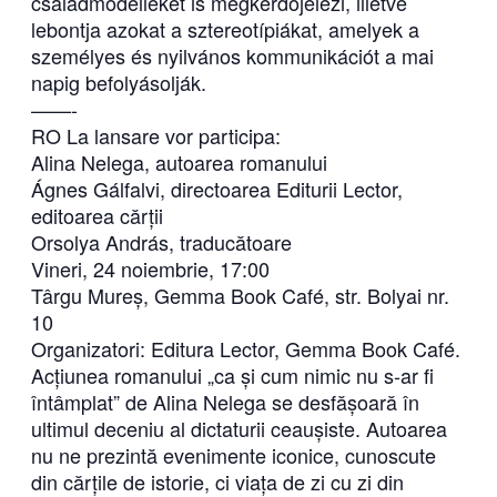
családmodelleket is megkérdőjelezi, illetve
lebontja azokat a sztereotípiákat, amelyek a
személyes és nyilvános kommunikációt a mai
napig befolyásolják.
——-
RO La lansare vor participa:
Alina Nelega, autoarea romanului
Ágnes Gálfalvi, directoarea Editurii Lector,
editoarea cărții
Orsolya András, traducătoare
Vineri, 24 noiembrie, 17:00
Târgu Mureș, Gemma Book Café, str. Bolyai nr.
10
Organizatori: Editura Lector, Gemma Book Café.
Acțiunea romanului „ca și cum nimic nu s-ar fi
întâmplat” de Alina Nelega se desfășoară în
ultimul deceniu al dictaturii ceaușiste. Autoarea
nu ne prezintă evenimente iconice, cunoscute
din cărțile de istorie, ci viața de zi cu zi din