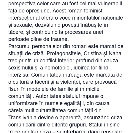
perspectiva celor care au fost cei mai vulnerabili
față de opresiune. Acest roman feminist
intersecțional oferă o voce minorităților naționale
și sexuale, dezvăluind povești înăbușite în
tăcere, și contribuind la procesarea unei
perioade pline de traume.
Parcursul personajelor din roman este marcat de
situații de criză. Protagonsitele, Cristina și Nana
trec printr-un conflict interior profund din cauza
sexismului și a homofobiei, iubirea lor fiind
interzisă. Comunitatea întreagă este marcată de
o cultură a tăcerii și a violenței, care provoacă
fisuri în modelele de familie și în micile
comunități. Autoritatea statului impune o
uniformizare în numele egalității, din cauza
căreia multiculturalitatea comunității din
Transilvania devine o aparență, ascunzând criza
comunicării dintre diferite grupuri. Statul în sine
trece printr-o criză – și întrebarea dacă reușește