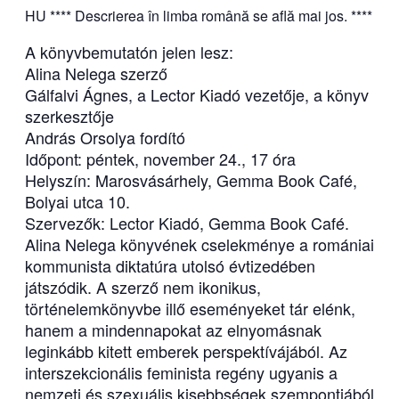
HU **** Descrierea în limba română se află mai jos. ****
A könyvbemutatón jelen lesz:
Alina Nelega szerző
Gálfalvi Ágnes, a Lector Kiadó vezetője, a könyv
szerkesztője
András Orsolya fordító
Időpont: péntek, november 24., 17 óra
Helyszín: Marosvásárhely, Gemma Book Café,
Bolyai utca 10.
Szervezők: Lector Kiadó, Gemma Book Café.
Alina Nelega könyvének cselekménye a romániai
kommunista diktatúra utolsó évtizedében
játszódik. A szerző nem ikonikus,
történelemkönyvbe illő eseményeket tár elénk,
hanem a mindennapokat az elnyomásnak
leginkább kitett emberek perspektívájából. Az
interszekcionális feminista regény ugyanis a
nemzeti és szexuális kisebbségek szempontjából