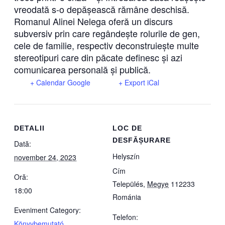
vreodată s-o depășească rămâne deschisă.
Romanul Alinei Nelega oferă un discurs
subversiv prin care regândește rolurile de gen,
cele de familie, respectiv deconstruiește multe
stereotipuri care din păcate definesc și azi
comunicarea personală și publică.
+ Calendar Google
+ Export iCal
DETALII
LOC DE
DESFĂȘURARE
Dată:
Helyszín
november 24, 2023
Cím
Oră:
Település
,
Megye
112233
18:00
Románia
Eveniment Category:
Telefon:
Könyvbemutató