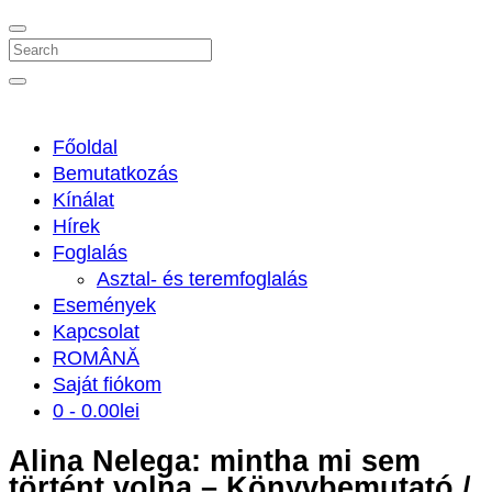
Search
Főoldal
Bemutatkozás
Kínálat
Hírek
Foglalás
Asztal- és teremfoglalás
Események
Kapcsolat
ROMÂNĂ
Saját fiókom
0 -
0.00
lei
Alina Nelega: mintha mi sem
történt volna – Könyvbemutató /