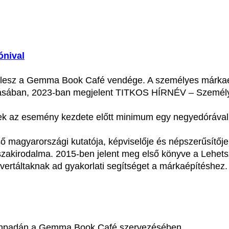
ónival
I lesz a Gemma Book Café vendége. A személyes márkaé
zásában, 2023-ban megjelent TITKOS HÍRNÉV – Személyes
enek az esemény kezdete előtt minimum egy negyedórával
agyarországi kutatója, képviselője és népszerűsítője. 
 szakirodalma. 2015-ben jelent meg első könyve a Lehets
overtáltaknak ad gyakorlati segítséget a márkaépítéshez.
színpadán a Gemma Book Café szervezésében.