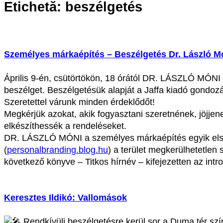
Etichetă:
beszélgetés
Személyes márkaépítés – Beszélgetés Dr. László M
Április 9-én, csütörtökön, 18 órától DR. LÁSZLÓ MÓN
beszélget. Beszélgetésük alapját a Jaffa kiadó gondo
Szeretettel várunk minden érdeklődőt!
Megkérjük azokat, akik fogyasztani szeretnének, jöjj
elkészíthessék a rendeléseket.
DR. LÁSZLÓ MÓNI a személyes márkaépítés egyik első m
(
personalbranding.blog.hu
) a terület megkerülhetetlen
következő könyve – Titkos hírnév – kifejezetten az intr
Keresztes Ildikó: Vallomások
Rendkívüli beszélgetésre kerül sor a Duma tér 