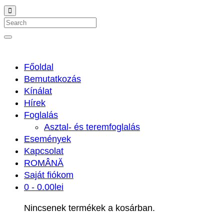
Search
Főoldal
Bemutatkozás
Kínálat
Hírek
Foglalás
Asztal- és teremfoglalás
Események
Kapcsolat
ROMÂNĂ
Saját fiókom
0 -
0.00
lei
Nincsenek termékek a kosárban.