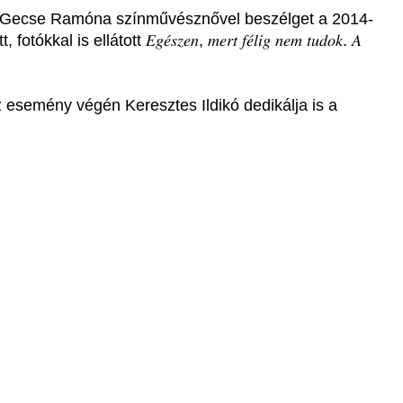
z Gecse Ramóna színművésznővel beszélget a 2014-
tt 𝐸𝑔𝑒́𝑠𝑧𝑒𝑛, 𝑚𝑒𝑟𝑡 𝑓𝑒́𝑙𝑖𝑔 𝑛𝑒𝑚 𝑡𝑢𝑑𝑜𝑘. 𝐴
z esemény végén Keresztes Ildikó dedikálja is a