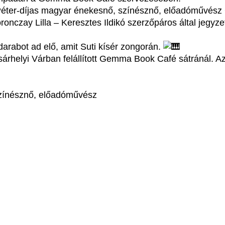
 Péter-díjas magyar énekesnő, színésznő, előadóművés
la – Keresztes Ildikó szerzőpáros által jegyzett, fotókkal is elláto
rabot ad elő, amit Suti kísér zongorán.
sárhelyi Várban felállított Gemma Book Café sátránál. A
esnő, színésznő, előadóművész