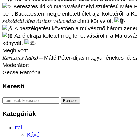
Keresztes Ildikó marosvásárhelyi születésű Máté
ben, Budapesten megjelentetett életrajzi kötetéről, a Koronczay Lil
𝑠𝑜𝑘𝑜𝑙𝑑𝑎𝑙𝑢́ 𝑑𝑖́𝑣𝑎 𝑜̋𝑠𝑧𝑖𝑛𝑡𝑒 𝑣𝑎𝑙𝑙𝑜𝑚𝑎́𝑠𝑎 című könyvről.
A beszélgetést követően a művésznő három zeneda
Az életrajzi kötetet meg lehet vásárolni a Marosvá
könyvét.
Meghívott:
𝐾𝑒𝑟𝑒𝑠𝑧𝑡𝑒𝑠 𝐼𝑙𝑑𝑖𝑘𝑜́ – Máté Péter-díjas magyar ének
Moderátor:
Gecse Ramóna
Kereső
Keresés
Keresés
a
Kategóriák
következőre:
Ital
Kávé