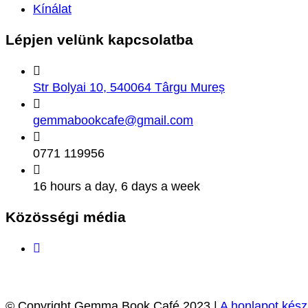
Kínálat
Lépjen velünk
kapcsolatba
Str Bolyai 10, 540064 Târgu Mureș
gemmabookcafe@gmail.com
0771 119956
16 hours a day, 6 days a week
Közösségi
média
© Copyright Gemma Book Café 2023 |
A honlapot készí