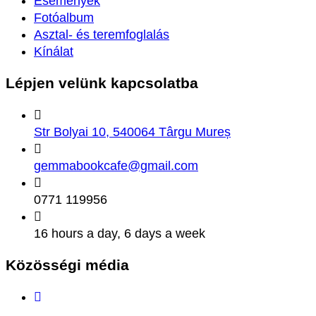
Események
Fotóalbum
Asztal- és teremfoglalás
Kínálat
Lépjen velünk
kapcsolatba
Str Bolyai 10, 540064 Târgu Mureș
gemmabookcafe@gmail.com
0771 119956
16 hours a day, 6 days a week
Közösségi
média