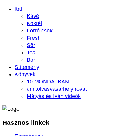
Ital
Kávé
Koktél
Forró csoki
Fresh
Sör
Tea
Bor
Sütemény
Könyvek
10 MONDATBAN
#mitolvasvásárhely rovat
Mátyás és Iván videók
Hasznos
linkek