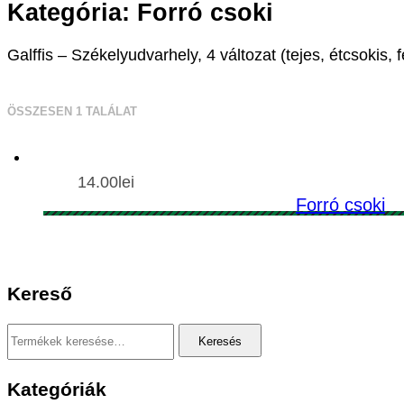
Kategória:
Forró csoki
Galffis – Székelyudvarhely, 4 változat (tejes, étcsokis,
ÖSSZESEN 1 TALÁLAT
14.00
lei
Forró csoki
Kereső
Keresés
Keresés
a
következőre:
Kategóriák