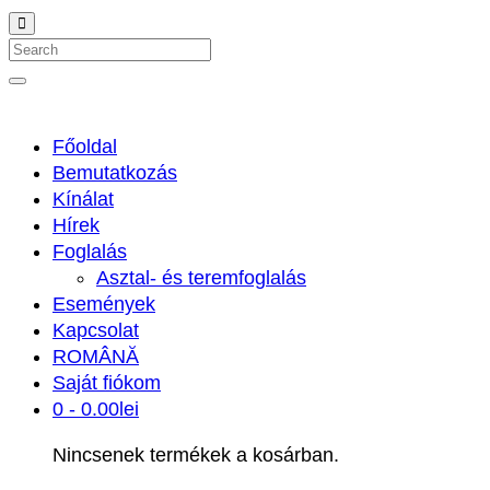
Search
Főoldal
Bemutatkozás
Kínálat
Hírek
Foglalás
Asztal- és teremfoglalás
Események
Kapcsolat
ROMÂNĂ
Saját fiókom
0 -
0.00
lei
Nincsenek termékek a kosárban.