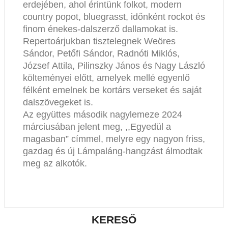
erdejében, ahol érintünk folkot, modern
country popot, bluegrasst, időnként rockot és
finom énekes-dalszerző dallamokat is.
Repertoárjukban tisztelegnek Weöres
Sándor, Petőfi Sándor, Radnóti Miklós,
József Attila, Pilinszky János és Nagy László
költeményei előtt, amelyek mellé egyenlő
félként emelnek be kortárs verseket és saját
dalszövegeket is.
Az együttes második nagylemeze 2024
márciusában jelent meg, ,,Egyedül a
magasban” címmel, melyre egy nagyon friss,
gazdag és új Lámpaláng-hangzást álmodtak
meg az alkotók.
KERESŐ