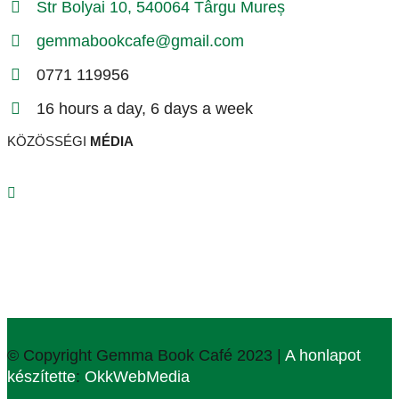
Str Bolyai 10, 540064 Târgu Mureș
gemmabookcafe@gmail.com
0771 119956
16 hours a day, 6 days a week
KÖZÖSSÉGI
MÉDIA
© Copyright Gemma Book Café 2023 |
A honlapot
készítette
:
OkkWebMedia