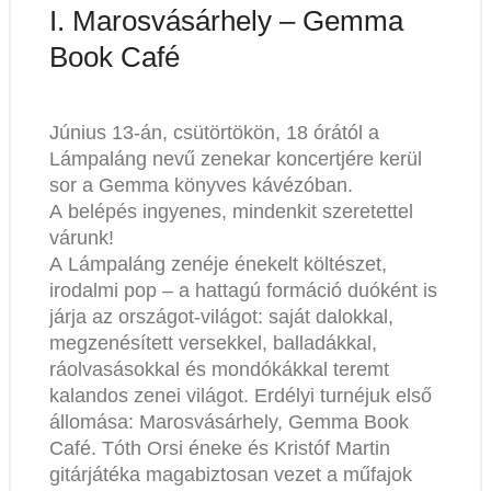
I. Marosvásárhely – Gemma
Book Café
Június 13-án, csütörtökön, 18 órától a
Lámpaláng nevű zenekar koncertjére kerül
sor a Gemma könyves kávézóban.
A belépés ingyenes, mindenkit szeretettel
várunk!
A Lámpaláng zenéje énekelt költészet,
irodalmi pop – a hattagú formáció duóként is
járja az országot-világot: saját dalokkal,
megzenésített versekkel, balladákkal,
ráolvasásokkal és mondókákkal teremt
kalandos zenei világot. Erdélyi turnéjuk első
állomása: Marosvásárhely, Gemma Book
Café. Tóth Orsi éneke és Kristóf Martin
gitárjátéka magabiztosan vezet a műfajok