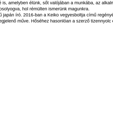
é is, amelyben élünk, sőt valójában a munkába, az alk
osolyogva, hol rémülten ismerünk magunkra.
 japán író. 2016-ban a Keiko vegyesboltja című regényév
egjelenő műve. Hőséhez hasonlóan a szerző tizennyolc év