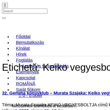
Search
Főoldal
Bemutatkozás
Kínálat
Hírek
Foglalás
Etichetă:
Keiko vegyesbo
Asztal- és teremfoglalás
Események
Kapcsolat
ROMÂNĂ
Saját fiókom
32. Gemma könyvklub – Murata Szajaka: Keiko veg
0 -
0.00
lei
Téma: Murata Szajaka KEIKO VEGYESBOLTJA című 
Nincsenek termékek a kosárban.