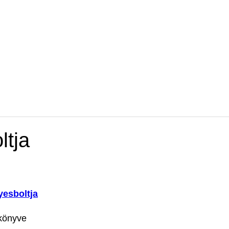
ltja
yesboltja
könyve