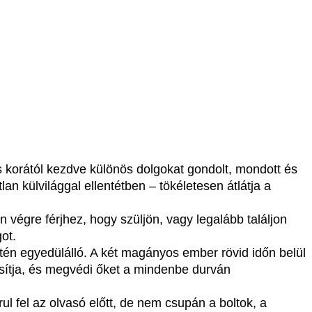
s korától kezdve különös dolgokat gondolt, mondott és
lan külvilággal ellentétben – tökéletesen átlátja a
 végre férjhez, hogy szüljön, vagy legalább találjon
ot.
én egyedülálló. A két magányos ember rövid időn belül
tosítja, és megvédi őket a mindenbe durván
ul fel az olvasó előtt, de nem csupán a boltok, a