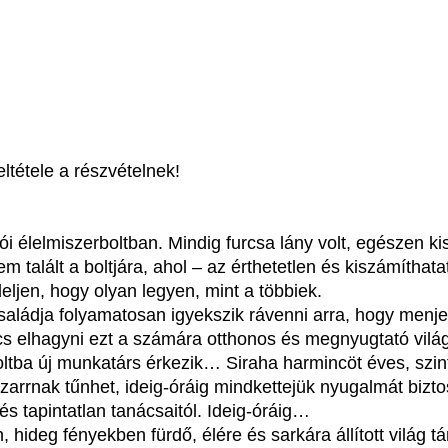
ltétele a részvételnek!
i élelmiszerboltban. Mindig furcsa lány volt, egészen ki
 talált a boltjára, ahol – az érthetetlen és kiszámíthatat
eljen, hogy olyan legyen, mint a többiek.
családja folyamatosan igyekszik rávenni arra, hogy menjen
 elhagyni ezt a számára otthonos és megnyugtató világ
tba új munkatárs érkezik… Siraha harmincöt éves, szint
izarrnak tűnhet, ideig-óráig mindkettejük nyugalmát biz
és tapintatlan tanácsaitól. Ideig-óráig…
ideg fényekben fürdő, élére és sarkára állított világ tár