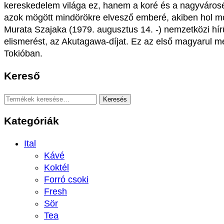
kereskedelem világa ez, hanem a koré és a nagyváros
azok mögött mindörökre elvesző emberé, akiben hol m
Murata Szajaka (1979. augusztus 14. -) nemzetközi hírű
elismerést, az Akutagawa-díjat. Ez az első magyarul m
Tokióban.
Kereső
Keresés
Keresés
a
Kategóriák
következőre:
Ital
Kávé
Koktél
Forró csoki
Fresh
Sör
Tea