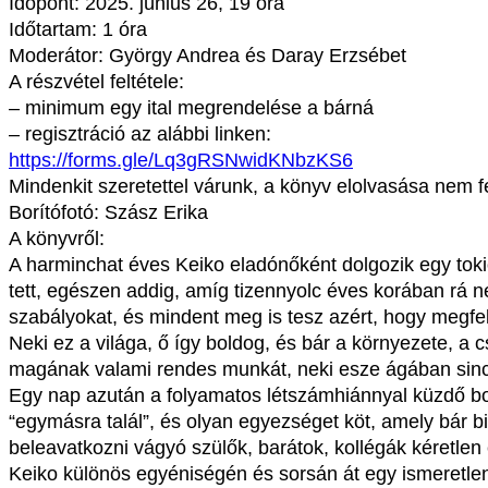
Időpont: 2025. június 26, 19 óra
Időtartam: 1 óra
Moderátor: György Andrea és Daray Erzsébet
A részvétel feltétele:
– minimum egy ital megrendelése a bárná
– regisztráció az alábbi linken:
https://forms.gle/Lq3gRSNwidKNbzKS6
Mindenkit szeretettel várunk, a könyv elolvasása nem fe
Borítófotó: Szász Erika
A könyvről:
A harminchat éves Keiko eladónőként dolgozik egy tokió
tett, egészen addig, amíg tizennyolc éves korában rá nem
szabályokat, és mindent meg is tesz azért, hogy megfel
Neki ez a világa, ő így boldog, és bár a környezete, a 
magának valami rendes munkát, neki esze ágában sincs
Egy nap azután a folyamatos létszámhiánnyal küzdő bol
“egymásra talál”, és olyan egyezséget köt, amely bár b
beleavatkozni vágyó szülők, barátok, kollégák kéretlen 
Keiko különös egyéniségén és sorsán át egy ismeretlen, h