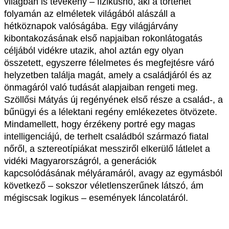
világban is tevékeny – fizikusnő, aki a történet
folyamán az elméletek világából alászáll a
hétköznapok valóságába. Egy világjárvány
kibontakozásának első napjaiban rokonlátogatás
céljából vidékre utazik, ahol aztán egy olyan
összetett, egyszerre félelmetes és megfejtésre váró
helyzetben találja magát, amely a családjáról és az
önmagáról való tudását alapjaiban rengeti meg.
Szöllősi Mátyás új regényének első része a család-, a
bűnügyi és a lélektani regény emlékezetes ötvözete.
Mindamellett, hogy érzékeny portré egy magas
intelligenciájú, de terhelt családból származó fiatal
nőről, a sztereotípiákat messziről elkerülő látlelet a
vidéki Magyarországról, a generációk
kapcsolódásának mélyáramáról, avagy az egymásból
következő – sokszor véletlenszerűnek látszó, ám
mégiscsak logikus – események láncolatáról.