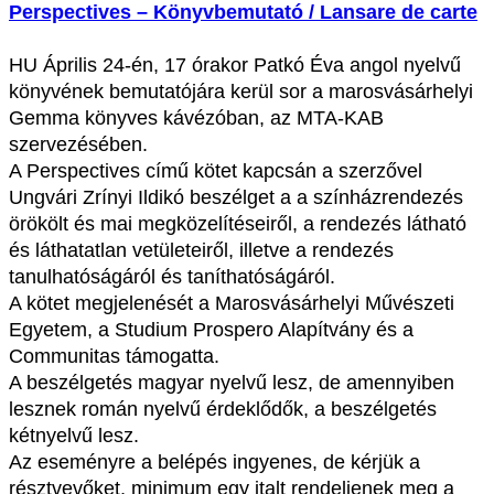
Perspectives – Könyvbemutató / Lansare de carte
HU Április 24-én, 17 órakor Patkó Éva angol nyelvű
könyvének bemutatójára kerül sor a marosvásárhelyi
Gemma könyves kávézóban, az MTA-KAB
szervezésében.
A Perspectives című kötet kapcsán a szerzővel
Ungvári Zrínyi Ildikó beszélget a a színházrendezés
örökölt és mai megközelítéseiről, a rendezés látható
és láthatatlan vetületeiről, illetve a rendezés
tanulhatóságáról és taníthatóságáról.
A kötet megjelenését a Marosvásárhelyi Művészeti
Egyetem, a Studium Prospero Alapítvány és a
Communitas támogatta.
A beszélgetés magyar nyelvű lesz, de amennyiben
lesznek román nyelvű érdeklődők, a beszélgetés
kétnyelvű lesz.
Az eseményre a belépés ingyenes, de kérjük a
résztvevőket, minimum egy italt rendeljenek meg a