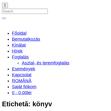
Search
Főoldal
Bemutatkozás
Kínálat
Hírek
Foglalás
Asztal- és teremfoglalás
Események
Kapcsolat
ROMÂNĂ
Saját fiókom
0 -
0.00
lei
Etichetă:
könyv