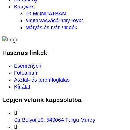
Könyvek
10 MONDATBAN
#mitolvasvásárhely rovat
Mátyás és Iván videók
Hasznos
linkek
Események
Fotóalbum
Asztal- és teremfoglalás
Kínálat
Lépjen velünk
kapcsolatba
Str Bolyai 10, 540064 Târgu Mureș