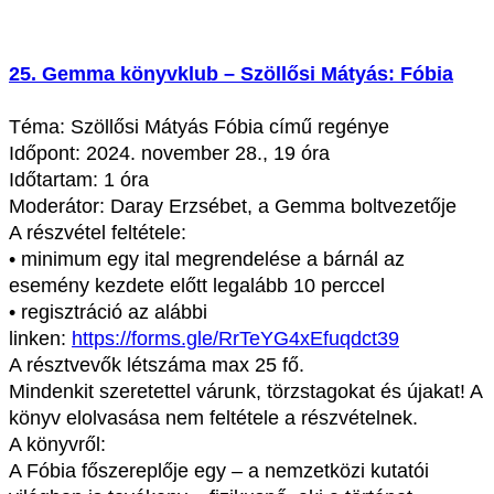
25. Gemma könyvklub – Szöllősi Mátyás: Fóbia
Téma: Szöllősi Mátyás Fóbia című regénye
Időpont: 2024. november 28., 19 óra
Időtartam: 1 óra
Moderátor: Daray Erzsébet, a Gemma boltvezetője
A részvétel feltétele:
• minimum egy ital megrendelése a bárnál az
esemény kezdete előtt legalább 10 perccel
• regisztráció az alábbi
linken:
https://forms.gle/RrTeYG4xEfuqdct39
A résztvevők létszáma max 25 fő.
Mindenkit szeretettel várunk, törzstagokat és újakat! A
könyv elolvasása nem feltétele a részvételnek.
A könyvről:
A Fóbia főszereplője egy – a nemzetközi kutatói