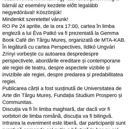
bárnál az esemény kezdete előtt legalább
negyedórával! Köszönjük!
Mindenkit szeretettel várunk!
RO Pe 24 aprilie, de la ora 17:00, cartea în limba
engleză a lui Éva Patkó va fi prezentată la Gemma
Book Café din Târgu Mureș, organizată de MTA-KAB.
În legătură cu cartea Perspectives, Ildikó Ungvári
Zrínyi vorbește cu autoarea despredespre
perspectivele, abordările ereditare și contemporane
ale regiei de teatru, despre aspectele vizibile și
invizibile ale regiei, despre predarea și predabilitatea
regiei.
Publicarea cărții a fost susținută de Universitatea de
Arte din Târgu Mureș, Fundația Studium Prospero și
Communitas.
Discuția va fi în limba maghiară, dar dacă vor fi
vorbitori de limba română, discuția va fi bilingvă.
Intrarea la eveniment este liberă, dar participanții sunt