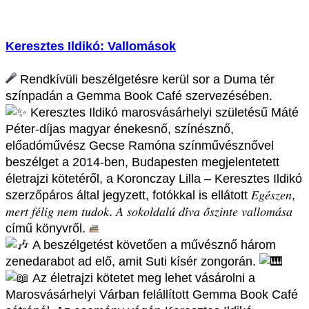
Keresztes Ildikó: Vallomások
Rendkívüli beszélgetésre kerül sor a Duma tér
színpadán a Gemma Book Café szervezésében.
Keresztes Ildikó marosvásárhelyi születésű Máté
Péter-díjas magyar énekesnő, színésznő,
előadóművész Gecse Ramóna színművésznővel
beszélget a 2014-ben, Budapesten megjelentetett
életrajzi kötetéről, a Koronczay Lilla – Keresztes Ildikó
szerzőpáros által jegyzett, fotókkal is ellátott 𝐸𝑔𝑒́𝑠𝑧𝑒𝑛,
𝑚𝑒𝑟𝑡 𝑓𝑒́𝑙𝑖𝑔 𝑛𝑒𝑚 𝑡𝑢𝑑𝑜𝑘. 𝐴 𝑠𝑜𝑘𝑜𝑙𝑑𝑎𝑙𝑢́ 𝑑𝑖́𝑣𝑎 𝑜̋𝑠𝑧𝑖𝑛𝑡𝑒 𝑣𝑎𝑙𝑙𝑜𝑚𝑎́𝑠𝑎
című könyvről.
A beszélgetést követően a művésznő három
zenedarabot ad elő, amit Suti kísér zongorán.
Az életrajzi kötetet meg lehet vásárolni a
Marosvásárhelyi Várban felállított Gemma Book Café