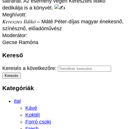
sátránál. Az esemény végén Keresztes Ildikó
dedikálja is a könyvét.
Meghívott:
𝐾𝑒𝑟𝑒𝑠𝑧𝑡𝑒𝑠 𝐼𝑙𝑑𝑖𝑘𝑜́ – Máté Péter-díjas magyar énekesnő,
színésznő, előadóművész
Moderátor:
Gecse Ramóna
Kereső
Keresés a következőre:
Keresés
Kategóriák
Ital
Kávé
Koktél
Forró csoki
Fresh