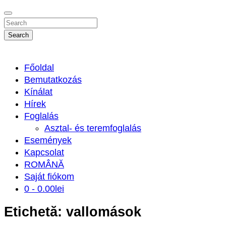
Search
Főoldal
Bemutatkozás
Kínálat
Hírek
Foglalás
Asztal- és teremfoglalás
Események
Kapcsolat
ROMÂNĂ
Saját fiókom
0 -
0.00
lei
Etichetă:
vallomások