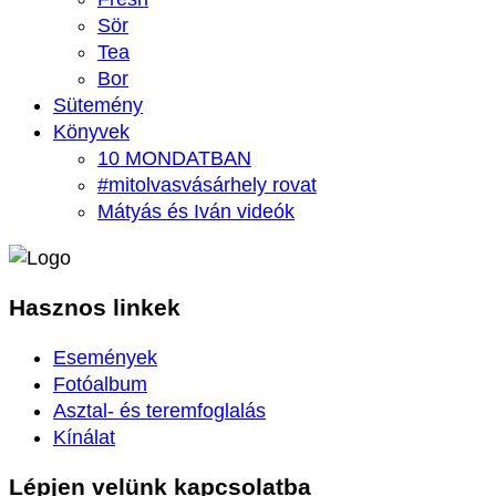
Sör
Tea
Bor
Sütemény
Könyvek
10 MONDATBAN
#mitolvasvásárhely rovat
Mátyás és Iván videók
Hasznos
linkek
Események
Fotóalbum
Asztal- és teremfoglalás
Kínálat
Lépjen velünk
kapcsolatba