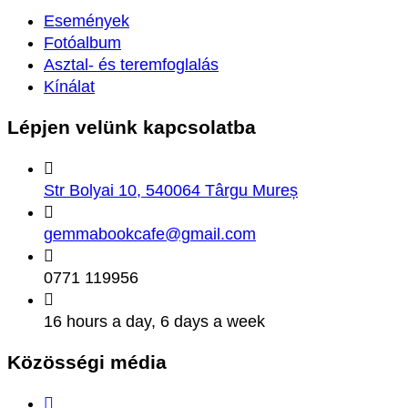
Események
Fotóalbum
Asztal- és teremfoglalás
Kínálat
Lépjen velünk
kapcsolatba
Str Bolyai 10, 540064 Târgu Mureș
gemmabookcafe@gmail.com
0771 119956
16 hours a day, 6 days a week
Közösségi
média