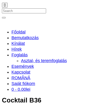
Search
Főoldal
Bemutatkozás
Kínálat
Hírek
Foglalás
Asztal- és teremfoglalás
Események
Kapcsolat
ROMÂNĂ
Saját fiókom
0 -
0.00
lei
Cocktail B36