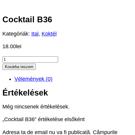
Cocktail B36
Kategóriák:
Ital
,
Koktél
18.00
lei
Cocktail
B36
Kosárba teszem
mennyiség
Vélemények (0)
Értékelések
Még nincsenek értékelések.
„Cocktail B36” értékelése elsőként
Adresa ta de email nu va fi publicată.
Câmpurile